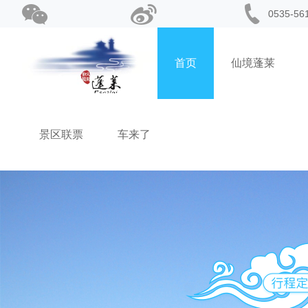
0535-5
首页
仙境蓬莱
景区联票
车来了