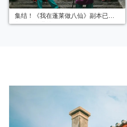
集结！《我在蓬莱做八仙》副本已载
入，快来通关！