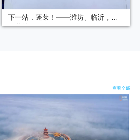
下一站，蓬莱！——潍坊、临沂，仙
境蓬莱邀您赴约～
查看全部