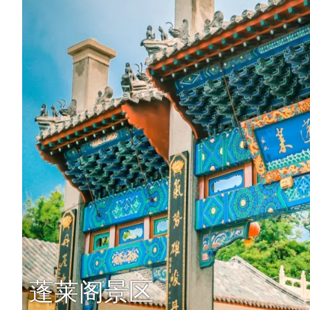
蓬莱阁景区