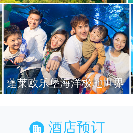
蓬莱欧乐堡海洋极地世界
酒店预订